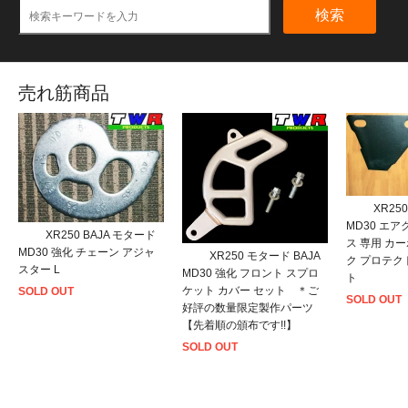
検索
売れ筋商品
XR25
MD30 エ
XR250 BAJA モタード
ス 専用 カ
MD30 強化 チェーン アジャ
XR250 モタード BAJA
ク プロテク
スター L
MD30 強化 フロント スプロ
ト
ケット カバー セット ＊ご
SOLD OUT
SOLD OUT
好評の数量限定製作パーツ
【先着順の頒布です!!】
SOLD OUT