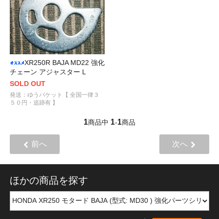
XR250R BAJA MD22 強化
チェーン アジャスター L
SOLD OUT
発送：ゆうパケット【 全国一律３
５０円・追跡有 】
1
1
1
商品中
-
商品
前へ
次へ
ほかの商品を探す