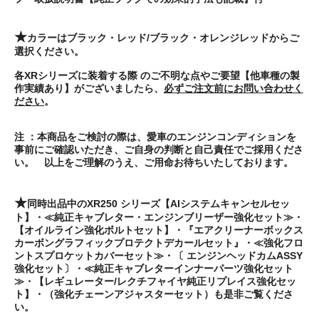
★
カラーは
ブラック・レッド/ブラック・オレンジレッド
からご
選択ください。
各XRシリーズに装着する際 のご不明な点やご要望【他車種の製
作実績あり】がございましたら、
必ずご注文前にお問い合わせく
ださい
。
注 ：本商品をご検討の際は、
愛車のエンジンコンディションを
事前にご確認
いただき、
ご自身の判断と自己責任
でご採用くださ
い。 以上をご理解のうえ、ご用命お待ちいたしております。
★
同時出品中のXR250 シリーズ【AIシステムキャンセルセッ
ト】・≪純正キャブレター・エンジンブリーザー強化セット≫・
【オイルライン強化ボルトセット】・『エアクリーナーボックス
カーボングラフィックプロテクトデカールセット』・≪強化フロ
ントスプロケットカバーセット≫・〔 エンジンヘッドカムASSY
強化セット〕・≪純正キャブレターインナーパーツ強化セット
≫・【レギュレーター/レクチフャイヤ純正リプレイス強化セッ
ト】・（強化チェーンアジャスターセット）
も是非ご覧くださ
い。