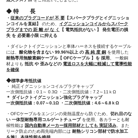
◆ 特 長
・
従来のプラグコードが 不 要
【スパークプラグとイグニッショ
ンコイルを直結】
のため、
イグニッションコイルからスパーク
プラグまでの 距 離 が な く
【 電気抵抗がない 】
発生電圧の損
失 を 必要最小限 に抑える
・
ダイレクトイグニッションと車体ハーネスを接続するケーブル
には、
酸化物を含まない 99.96%以上 の
高 純 度 銅
を使用した
耐熱専用無酸素銅ケーブル【 OFCケーブル 】を 採用
。 一般銅
材よりも
抵抗 や 歪みなどの
電送ロスを大幅に軽減して電導性能
を確保
◆
標準参考抵抗値
・ 純正イグニッションコイルプラグキャップ
一次側抵抗値：0.1～ 0.3Ω ・二次側抵抗値：7.2～11ｋΩ
＊ ダイレクトイグニッション強化プラグキャップ
一次側抵抗値：0.07～0.1Ω ・二次側抵抗値：4.6～6.8ｋΩ
・OFCケーブルをエンジンの発熱温度から防ぐため、
切れ目のな
い 一体型耐熱専用コルゲートチューブ
を使用、各カラーとも耐
候性能は
国内自動車メーカー採用部材としても 実証済み
。また
リーク防止のため両先端内部には
耐熱シリコン部材で防水加工
を施し 本体性能を維持