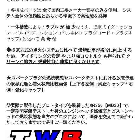
・各構成パーツは
全て国内主要メーカー部材のみを使用
。
シス
テム全体の信頼性とあらゆる環境下で高性能を発揮
・
一体構造によりトラブル が 極 少
なうえ、従来式イグニッショ
ンコイル (イグニッションコイル本体 + プラグコード + プラグキ
ャップ) と比べて
高 寿 命
◆
従来方式の点火システムに比べて
燃焼効率が格段に向上
する
ため、
アイドリングの安定 や より強力なトルク
も得られて
ク
リーンな排気と 燃費性能も非常に良くなります
。
★
スパークプラグの燃焼状態やスパークテストにおける放電伝達
の限界距離と着火状態比較画像【上下各左側：純正キャップ＊右
側：強化キャップ】
◎実際に製作したプロトタイプを装着したXR250【MD30】で、
一定期間実装テストした後のエンジンヘッド燃焼室とピストンヘ
ッドの燃焼状態を当方のブログにおいて、画像を交えてご紹介い
たしておりますので是非ご一読ください。