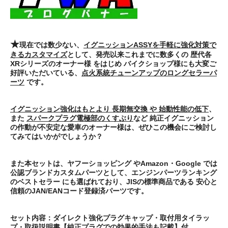
★
現在では数少ない、
イグニッションASSYを手軽に強化対策で
きるカスタマイズ
として、発売以来これまでに
数多くの 歴代各
XRシリーズのオーナー様
をはじめ
バイクショップ様にも大変ご
好評
いただいている、
点火系統チューンアップのロングセラーパ
ーツ
です。
イグニッション強化はもとより 長期無交換 や 始動性能の低下
、
また
スパークプラグ電極部のくすぶり
など
純正イグニッション
の作動が不安定
な愛車のオーナー様は、ぜひこの機会にご検討し
てみてはいかがでしょうか？
また本セットは、ヤフーショッピング やAmazon・Google では
公認ブランドカスタムパーツ
として、エンジンパーツランキング
のベストセラー にも選ばれており、
JISの標準商品である 安心と
信頼のJAN/EANコード登録済パーツ
です。
セット内容：ダイレクト強化プラグキャップ・取付用タイラッ
プ・取扱説明書【純正プラグでの効果的手法も記載】付