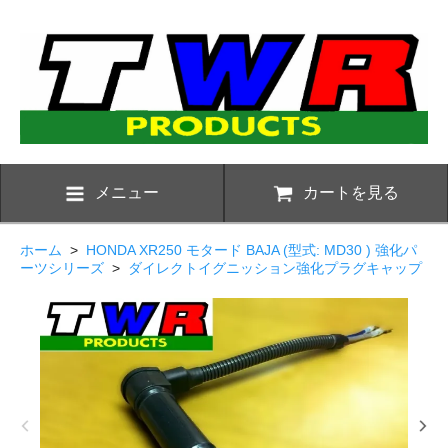
メニュー
カートを見る
ホーム
>
HONDA XR250 モタード BAJA (型式: MD30 ) 強化パ
ーツシリーズ
>
ダイレクトイグニッション強化プラグキャップ