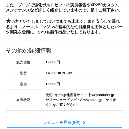
また、ブログで強化ボルトセットの実測報告やXR250カスタム・
メンテナンスなど詳しく紹介していますので、是非ご覧下さい。
★
当方といたしましては
いつまでも末永く、また安心して乗れ
るよう、ノーマルエンジンの基本的な性能維持を主体としたパー
ツ開発
を念頭に、いつも製作出品いたしております。
その他の詳細情報
販売価格
12,000円
型番
XR250DKPC-BK
定価
15,000円
売切中につき他直営サイト【twrproducts.jp・
在庫状況
ヤフーショッピング・Amazon.co.jp・ヤフオ
ク】をご覧ください
レビューを見る(0件)