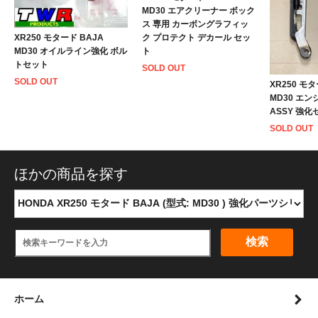
MD30 エアクリーナー ボック
ス 専用 カーボングラフィッ
XR250 モタード BAJA
ク プロテクト デカール セッ
MD30 オイルライン強化 ボル
ト
トセット
SOLD OUT
SOLD OUT
XR250 モタ
MD30 エン
ASSY 強化
SOLD OUT
ほかの商品を探す
検索
ホーム