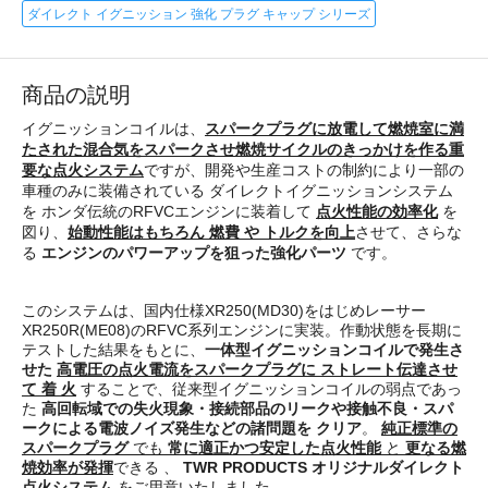
ダイレクト イグニッション 強化 プラグ キャップ シリーズ
商品の説明
イグニッションコイルは、
スパークプラグに放電して燃焼室に満
たされた混合気をスパークさせ燃焼サイクルのきっかけを作る重
要な点火システム
ですが、開発や生産コストの制約により一部の
車種のみに装備されている ダイレクトイグニッションシステム
を ホンダ伝統のRFVCエンジンに装着して
点火性能の効率化
を
図り、
始動性能はもちろん 燃費 や トルクを向上
させて、さらな
る
エンジンのパワーアップを狙った強化パーツ
です。
このシステムは、国内仕様XR250(MD30)をはじめレーサー
XR250R(ME08)のRFVC系列エンジンに実装。作動状態を長期に
テストした結果をもとに、
一体型イグニッションコイルで発生さ
せた
高電圧の点火電流をスパークプラグに ストレート伝達させ
て 着 火
することで、従来型イグニッションコイルの弱点であっ
た
高回転域での失火現象・接続部品のリークや接触不良・スパ
ークによる電波ノイズ発生などの諸問題を クリア
。
純正標準の
スパークプラグ
でも
常に適正かつ安定した点火性能
と
更なる燃
焼効率が発揮
できる 、
TWR PRODUCTS オリジナルダイレクト
点火システム
をご用意いたしました。