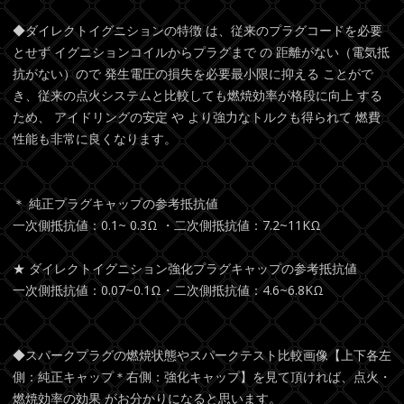
◆ダイレクトイグニションの特徴 は、従来のプラグコードを必要
とせず イグニションコイルからプラグまで の 距離がない（電気抵
抗がない）ので 発生電圧の損失を必要最小限に抑える ことがで
き、従来の点火システムと比較しても燃焼効率が格段に向上 する
ため、 アイドリングの安定 や より強力なトルクも得られて 燃費
性能も非常に良くなります。
＊ 純正プラグキャップの参考抵抗値
一次側抵抗値：0.1~ 0.3Ω ・二次側抵抗値：7.2~11KΩ
★ ダイレクトイグニション強化プラグキャップの参考抵抗値
一次側抵抗値：0.07~0.1Ω・二次側抵抗値：4.6~6.8KΩ
◆スパークプラグの燃焼状態やスパークテスト比較画像【上下各左
側：純正キャップ＊右側：強化キャップ】を見て頂ければ、点火・
燃焼効率の効果 がお分かりになると思います。