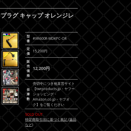
強化 プラグ キャップ オレンジレ
型
#XR600R-MDKPC-OR
番
定
15,200円
価
販
売
12,200円
価
格
売切中につき他直営サイト
【twrproducts.jp・ヤフー
在
ショッピング・
庫
数
Amazon.co.jp・ヤフオ
ク】をご覧ください
SOLD OUT
特定商取引法に基づく表記 (返品
など)