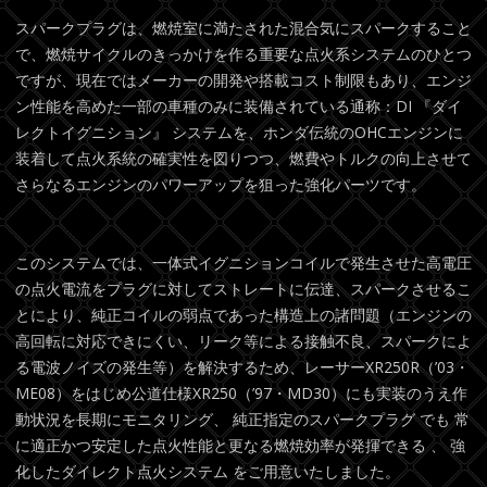
スパークプラグは、燃焼室に満たされた混合気にスパークすること
で、燃焼サイクルのきっかけを作る重要な点火系システムのひとつ
ですが、現在ではメーカーの開発や搭載コスト制限もあり、エンジ
ン性能を高めた一部の車種のみに装備されている通称：DI 『ダイ
レクトイグニション』 システムを、ホンダ伝統のOHCエンジンに
装着して点火系統の確実性を図りつつ、燃費やトルクの向上させて
さらなるエンジンのパワーアップを狙った強化パーツです。
このシステムでは、一体式イグニションコイルで発生させた高電圧
の点火電流をプラグに対してストレートに伝達、スパークさせるこ
とにより、純正コイルの弱点であった構造上の諸問題（エンジンの
高回転に対応できにくい、リーク等による接触不良、スパークによ
る電波ノイズの発生等）を解決するため、レーサーXR250R（’03・
ME08）をはじめ公道仕様XR250（’97・MD30）にも実装のうえ作
動状況を長期にモニタリング、 純正指定のスパークプラグ でも 常
に適正かつ安定した点火性能と更なる燃焼効率が発揮できる 、 強
化したダイレクト点火システム をご用意いたしました。