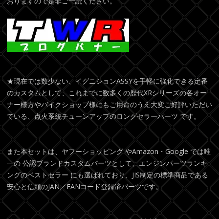
おりますので是非ご一読ください。
★現在では数少ない、イグニションASSYを手軽に強化できる定番
のカスタムとして、これまでに数多くの歴代XRシリーズの各オー
ナー様方やバイクショップ様にもご用命のうえ大変ご好評いただい
ている、点火系統チューンアップのロングセラーパーツ です。
また本セットは、ヤフーショッピング やAmazon・Google では唯
一の 公認ブランドカスタムパーツとして、エンジンパーツランキ
ングのベストセラー にも選ばれており、JIS制定の標準商品である
安心と信頼のJAN／EANコード登録済パーツです。