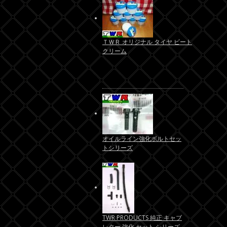
ＴＷＲ オリジナル タイヤ ビート
クリーム
オイルライン強化ボルトセッ
トシリーズ
TWR PRODUCTS 純正 キャブ
レター 強化 セット シリーズ