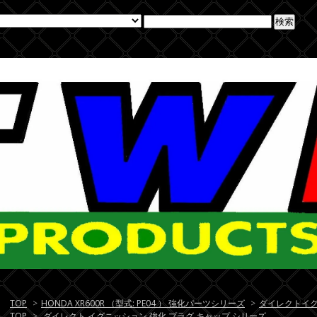
TOP
>
HONDA XR600R （型式: PE04 ） 強化パーツシリーズ
>
ダイレクトイ
TOP
>
ダイレクト イグニッション 強化 プラグ キャップ シリーズ