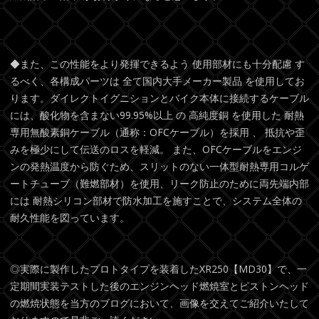
◆また、この性能をより発揮できるよう 使用部材にも十分配慮 す
るべく、各構成パーツは 全て国内大手メーカー製品 を使用してお
ります。ダイレクトイグニションとバイク本体に接続するケーブル
には、酸化物を含まない99.95%以上 の 高純度銅 を使用した 耐熱
専用無酸素銅ケーブル（通称：OFCケーブル）を採用 、 抵抗や歪
みを極少にして伝送のロスを軽減。 また、OFCケーブルをエンジ
ンの発熱温度から防ぐため、スリットのない一体型耐熱専用コルゲ
ートチューブ（難燃部材）を使用、リーク防止のために両先端内部
には 耐熱シリコン部材で防水加工を施すことで、システム全体の
耐久性能を図っています。
◎実際に製作したプロトタイプを装着したXR250【MD30】で、一
定期間実装テストした後のエンジンヘッド燃焼室とピストンヘッド
の燃焼状態を当方のブログにおいて、画像を交えてご紹介いたして