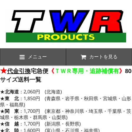
メニュー
カートを見る
★
代金引換
宅急便
《
ＴＷＲ専用・追跡補償有
》
80
サイズ送料一覧
★
北海道
：
2,060円
(
北海道)
★
東 北
：1,850
円
(
青森県・岩手県・秋田県・宮城県・山形
県・福島県)
★
関 東
：
1,700円
(
東京都・神奈川県・埼玉県・千葉県・茨
城県・栃木県・群馬県・山梨県)
★
信 越
：
1,700円
(
新潟県・長野県)
★
北 陸
：
1,600円
(
富山県・石川県・福井県)