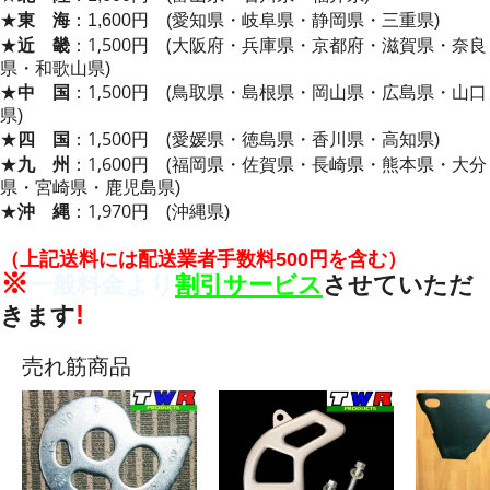
★
東 海
：
1,600円
(
愛知県・岐阜県・静岡県・三重県)
★
近 畿
：
1,500円
(
大阪府・兵庫県・京都府・滋賀県・奈良
県・和歌山県)
★
中 国
：
1,500円
(
鳥取県・島根県・岡山県・広島県・山口
県)
★
四 国
：
1,500円
(
愛媛県・徳島県・香川県・高知県)
★
九 州
：
1,600円
(
福岡県・佐賀県・長崎県・熊本県・大分
県・宮崎県・鹿児島県)
★
沖 縄
：
1,970円
(
沖縄県)
（上記送料には配送業者手数料500円を含む）
※
一般料金より
割引サービス
させていただ
!
きます
売れ筋商品