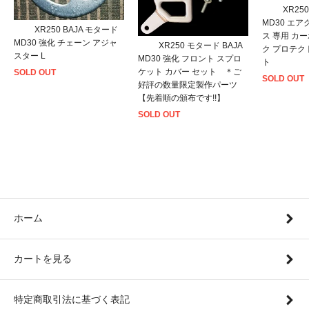
XR25
MD30 エ
XR250 BAJA モタード
ス 専用 カ
MD30 強化 チェーン アジャ
XR250 モタード BAJA
ク プロテク
スター L
MD30 強化 フロント スプロ
ト
ケット カバー セット ＊ご
SOLD OUT
SOLD OUT
好評の数量限定製作パーツ
【先着順の頒布です!!】
SOLD OUT
ホーム
カートを見る
特定商取引法に基づく表記