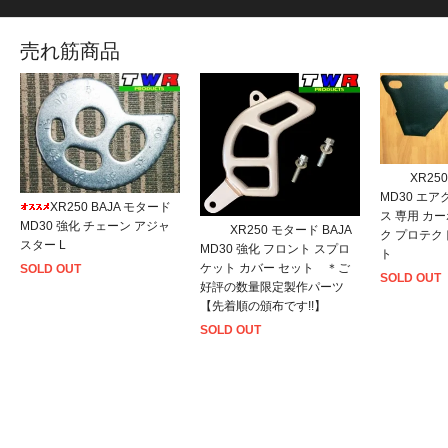
売れ筋商品
XR25
MD30 エ
XR250 BAJA モタード
ス 専用 カ
MD30 強化 チェーン アジャ
XR250 モタード BAJA
ク プロテク
スター L
MD30 強化 フロント スプロ
ト
ケット カバー セット ＊ご
SOLD OUT
SOLD OUT
好評の数量限定製作パーツ
【先着順の頒布です!!】
SOLD OUT