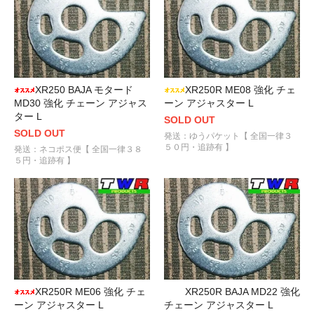
XR250 BAJA モタード
XR250R ME08 強化 チェ
MD30 強化 チェーン アジャス
ーン アジャスター L
ター L
SOLD OUT
SOLD OUT
発送：ゆうパケット【 全国一律３
５０円・追跡有 】
発送：ネコポス便【 全国一律３８
５円・追跡有 】
XR250R ME06 強化 チェ
XR250R BAJA MD22 強化
ーン アジャスター L
チェーン アジャスター L