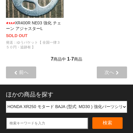
XR400R NE03 強化 チェ
ーン アジャスターL
SOLD OUT
発送：ゆうパケット【 全国一律３
５０円・追跡有 】
7
1
7
商品中
-
商品
前へ
次へ
ほかの商品を探す
検索