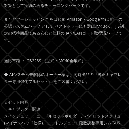
対策として実績のあるチューニングパーツです。
またヤフーショッピング をはじめ Amazon・Google では 唯一の
公認カスタムパーツ として ベストセラーにも選ばれており、JIS制
定の標準商品である安心と信頼の JAN/EANコード取得済パーツで
す。
適応車種 ： CB223S （型式：MC40全年式）
◆ AIシステム未解除のオーナー様は、同時出品の『純正キャブレ
ター専用強化フルセット』 をご装備ください。
☆セット内容
・キャブレター関連
メインジェット、ニードルセットホルダー、パイロットスクリュー
(マイナスヘッド仕様)、ニードルジェット段数調整専用シム(SUS・