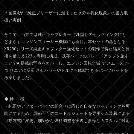
＊画像4が『純正ブリーザーに溜まった水分や乳化現象』の当方取
扱い実例
そこで、当方では純正キャブレター（VE型）のセッティングにと
どまらずエンジンブリーザー機構にも着目。本セットの基となる
XR250シリーズ純正キャブレター強化セットの製作で得た結果と技
術を踏まえ223㏄専用に構成。既存パーツのグレードアップを施す
ことでAI搭載の弱点をカバーし、エンジン回転全域 で スムーズ か
つ リニアに反応 させパワーやトルクも体感できるパーツセットを
考案しました。
◆ 特 徴
・純正やアフターパーツの組合せに応じた自在なセッティングを可
能にするため、調節不可のニードルジェットを専用シム装着による
可動方式に変更。細やかな燃料調整を実現し多様なカスタムに対応