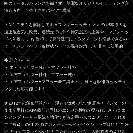
統のトータルバランスを崩さず、簡潔なオリジナルセッティング方
法も考慮した強化専用パーツで構成
・AIシステムを解除してキャブレターセッティング の 根本原因を
適正混合気に改善、連続走行に伴う排気温度の上昇やエンジンヘッ
ドの熱溜まり も 緩和して潤滑低下によるダメージも軽減できるの
で、エンジンヘッド各構成パーツの温存対策 にも 非常に効果的
◆ 組合わせ例
・ エアフィルター純正＋マフラー社外
・ エアフィルター社外＋マフラー純正
・ エアフィルター+マフラー全て純正etc、様々な吸排気セッティ
ングに対応可能です！
★2012年の頒布開始から、現在では数少ない純正キャブレターの
ままで手軽にAI搭載前と同様のエンジン性能が得られ、さらに エ
ンジンブリーザー系統も強化できる定番カスタム として、これま
でに数多くのCB223Sの各オーナー様やバイクショップ様にも ご好
評 のうえブログやSNSにもご紹介いただく等、AI解除後の吸排気