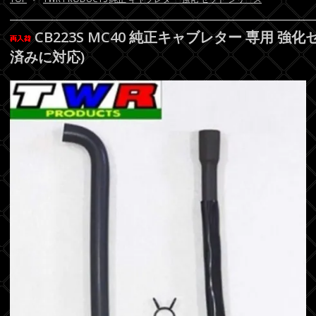
CB223S MC40 純正キャブレター 専用 強
済みに対応)