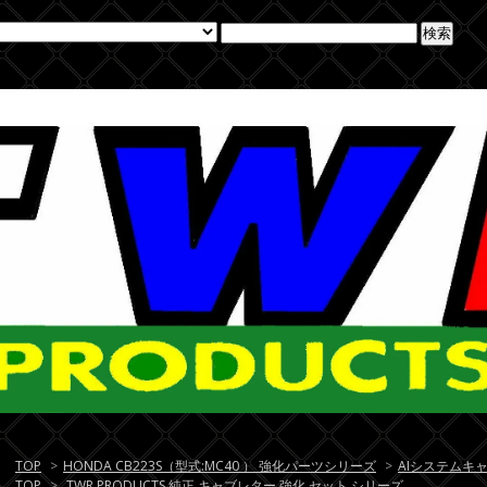
TOP
>
HONDA CB223S（型式:MC40 ） 強化パーツシリーズ
>
AIシステムキ
TOP
>
TWR PRODUCTS 純正 キャブレター 強化 セット シリーズ