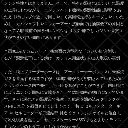
ンジン特性とは言えません。そして、特有の混合気により排気温度
の上昇にもつながり、エンジンヘッド機構の潤滑性能に影響 をあ
たえ【特にレブ付近まで回しやすく高回転走行をキープしやすいた
め】、カムシャフトやロッカーアーム接触面では油膜低下の原因と
なって AI搭載前の同系列エンジンより 短距離でも カジリや巣穴症
状ができやすい傾向 にあります。
＊画像3左がカムシャフト接触面の典型的な『カジリ初期症状』、
右が『潤滑低下による焼け・カジリ末期症状』の当方取扱い実例
また、純正ブリーザーホースはエアークリーナーボックスに未燃焼
ガスを還元する構造ですが、構成距離が長く密閉されているために
クランクケース内で発生した正圧を逃がすことができず、内圧抵抗
によりエンジン回転に支障をきたして燃焼効率の妨げになっていま
す。さらに外気との温度差で発生した結露を溜め込みクランクケー
ス内に 水分 を残留させてしまうので、 特に セルフスターターギ
ア や セルモーターギア連結部 付近では エンジンオイルと混合 し
て乳化現象を起こし、セルフスターターASSYはもとよりトランス
ミッションのトラブルにもなりかねません。