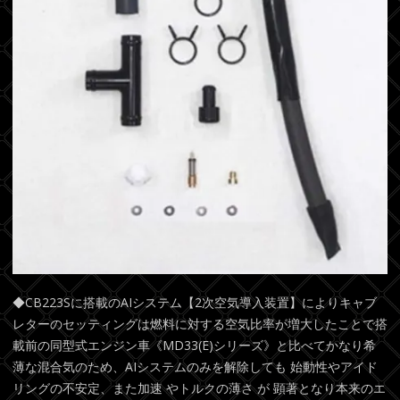
◆CB223Sに搭載のAIシステム【2次空気導入装置】によりキャブ
レターのセッティングは燃料に対する空気比率が増大したことで搭
載前の同型式エンジン車《MD33(E)シリーズ》と比べてかなり希
薄な混合気のため、AIシステムのみを解除しても 始動性やアイド
リングの不安定、また加速 やトルクの薄さ が 顕著となり本来のエ