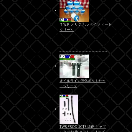
ＴＷＲ オリジナル タイヤ ビート
クリーム
オイルライン強化ボルトセッ
トシリーズ
TWR PRODUCTS 純正 キャブ
レター 強化 セット シリーズ