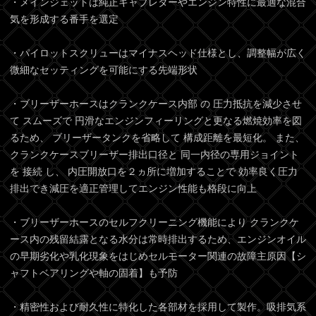
・メインジェットは純正キャブレターやエンジン特性に最適な混合
気を形成する番手を選定
・パイロットスクリューはマイナスヘッド仕様とし、調整幅が広く
微細なセッティングを可能にする先端形状
・ブリーザーホースはクランクケース内部 の 圧力抵抗を減少させ
て スムーズで 円滑なエンジンフィーリングと更なる燃焼効率を図
るため、 ブリーザータンクを省略して 構成距離を最短化。 また、
クランクケースブリーザー排出口径と 同一内径の専用ジョイント
を 接続 し、 内圧開放口を２ヵ所に増加することで 効率良く圧力
排出でき減圧を適正管理してエンジン性能も格段に向上
・ブリーザーホースのセルフクリーニング機能により クランクケ
ース内の残留結露となる水分は常時排出するため、エンジンオイル
の早期劣化や乳化現象をはじめセルモーター関連の故障主原因【シ
ャフトベアリングや軸の固着】も予防
・精密性および耐久性に特化した各部材を採用して製作。吸排気系