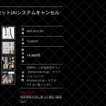
化セット(AIシステムキャンセル
型
#MC40GCKS
番
定
16,980円
価
販
売
14,980円
価
格
売切中につき他直営サイト
【twrproducts.jp・ヤフー
在
ショッピング・
庫
数
Amazon.co.jp・ヤフオ
ク】をご覧ください
SOLD OUT
特定商取引法に基づく表記 (返品
など)