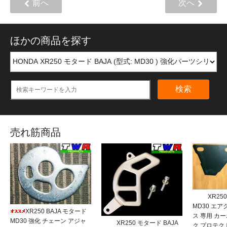
前へ
次へ
ほかの商品を探す
検索
売れ筋商品
XR25
MD30 エ
XR250 BAJA モタード
ス 専用 カ
MD30 強化 チェーン アジャ
XR250 モタード BAJA
ク プロテク