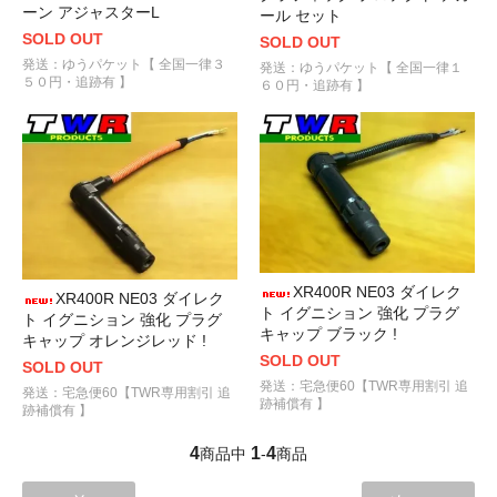
ーン アジャスターL
ール セット
SOLD OUT
SOLD OUT
発送：ゆうパケット【 全国一律３
発送：ゆうパケット【 全国一律１
５０円・追跡有 】
６０円・追跡有 】
XR400R NE03 ダイレク
XR400R NE03 ダイレク
ト イグニション 強化 プラグ
ト イグニション 強化 プラグ
キャップ ブラック !
キャップ オレンジレッド !
SOLD OUT
SOLD OUT
発送：宅急便60【TWR専用割引 追
発送：宅急便60【TWR専用割引 追
跡補償有 】
跡補償有 】
4
1
4
商品中
-
商品