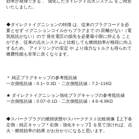
効率が発揮できる 、 強化したダイレクト点火システム をご用意
いたしました。
◆ダイレクトイグニションの特徴 は、従来のプラグコードを必
要とせず イグニションコイルからプラグまで の 距離がない（電
気抵抗がない）ので 発生電圧の損失を必要最小限に抑える こと
ができ、従来の点火システムと比較しても燃焼効率が格段に向上
するため、 アイドリングの安定 や より強力なトルクも得られて
燃費性能も非常に良くなります。
＊ 純正プラグキャップの参考抵抗値
一次側抵抗値：0.1~ 0.3Ω ・二次側抵抗値：7.2~11KΩ
★ ダイレクトイグニション強化プラグキャップの参考抵抗値
一次側抵抗値：0.07~0.1Ω・二次側抵抗値：4.6~6.8KΩ
◆スパークプラグの燃焼状態やスパークテスト比較画像【上下各
左側：純正キャップ＊右側：強化キャップ】を見て頂ければ、点
火・燃焼効率の効果 がお分かりになると思います。