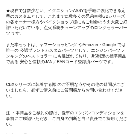
★現在では数少ない、イグニションASSYを手軽に強化できる定
番のカスタムとして、これまでに数多くの兄弟車種GBシリーズ
の各オーナー様方やバイクショップ様にもご用命のうえ大変ご好
評いただいている、点火系統チューンアップのロングセラーパー
ツ です。
また本セットは、ヤフーショッピング やAmazon・Google では
唯一の 公認ブランドカスタムパーツとして、エンジンパーツラ
ンキングのベストセラー にも選ばれており、JIS制定の標準商品
である 安心と信頼のJAN／EANコード登録済パーツです。
CBXシリーズに装着する際 のご不明な点やその他の疑問がござ
いましたら、必ずご購入前にご質問欄からお問い合わせくださ
い。
注 ：本商品をご検討の際は、愛車のエンジンコンディションを
事前にご確認いただき、ご自身の判断と自己責任でご採用くださ
い。