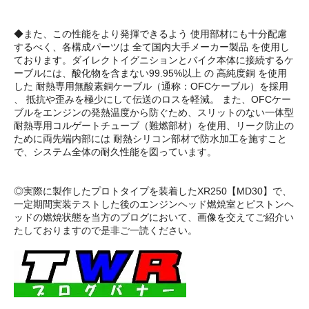
◆また、この性能をより発揮できるよう 使用部材にも十分配慮
するべく、各構成パーツは 全て国内大手メーカー製品 を使用し
ております。ダイレクトイグニションとバイク本体に接続するケ
ーブルには、酸化物を含まない99.95%以上 の 高純度銅 を使用
した 耐熱専用無酸素銅ケーブル（通称：OFCケーブル）を採用
、 抵抗や歪みを極少にして伝送のロスを軽減。 また、OFCケー
ブルをエンジンの発熱温度から防ぐため、スリットのない一体型
耐熱専用コルゲートチューブ（難燃部材）を使用、リーク防止の
ために両先端内部には 耐熱シリコン部材で防水加工を施すこと
で、システム全体の耐久性能を図っています。
◎実際に製作したプロトタイプを装着したXR250【MD30】で、
一定期間実装テストした後のエンジンヘッド燃焼室とピストンヘ
ッドの燃焼状態を当方のブログにおいて、画像を交えてご紹介い
たしておりますので是非ご一読ください。