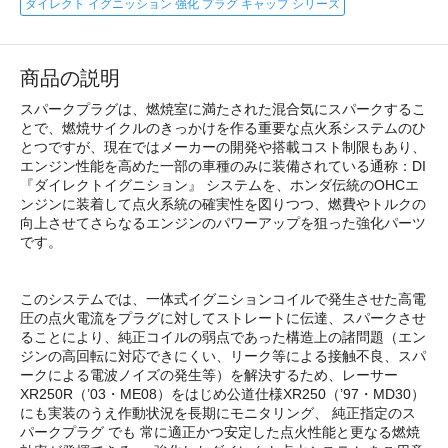
ダイレクト イグニッション 強化 プラグ キャップ シリーズ
商品の説明
スパークプラグは、燃焼室に満たされた混合気にスパークするこ
とで、燃焼サイクルのきっかけを作る重要な点火系システムのひ
とつですが、現在ではメーカーの開発や搭載コスト制限もあり、
エンジン性能を高めた一部の車種のみに装備されている通称：DI
『ダイレクトイグニション』 システムを、ホンダ伝統のOHCエ
ンジンに装着して点火系統の確実性を図りつつ、燃費やトルクの
向上させてさらなるエンジンのパワーアップを狙った強化パーツ
です。
このシステムでは、一体式イグニションコイルで発生させた高電
圧の点火電流をプラグに対してストレートに伝達、スパークさせ
ることにより、純正コイルの弱点であった構造上の諸問題（エン
ジンの高回転に対応できにくい、リーク等による接触不良、スパ
ークによる電波ノイズの発生等）を解決するため、レーサー
XR250R（’03・ME08）をはじめ公道仕様XR250（’97・MD30）
にも実装のうえ作動状況を長期にモニタリング、 純正指定のス
パークプラグ でも 常に適正かつ安定した点火性能と更なる燃焼