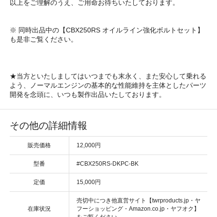
以上をご理解のうえ、ご用命お待ちいたしております。
※ 同時出品中の【CBX250RS オイルライン強化ボルトセット】
も是非ご覧ください。
★当方といたしましてはいつまでも末永く、また安心して乗れる
よう、ノーマルエンジンの基本的な性能維持を主体としたパーツ
開発を念頭に、いつも製作出品いたしております。
その他の詳細情報
販売価格
12,000円
型番
#CBX250RS-DKPC-BK
定価
15,000円
売切中につき他直営サイト【twrproducts.jp・ヤ
在庫状況
フーショッピング・Amazon.co.jp・ヤフオク】
をご覧ください