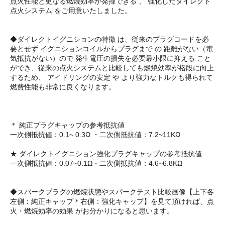
点火性能と更なる燃焼効率が発揮できる 、 強化したダイレクト
点火システム をご用意いたしました。
◆ダイレクトイグニションの特徴 は、従来のプラグコードを必
要とせず イグニションコイルからプラグまで の 距離がない（電
気抵抗がない）ので 発生電圧の損失を必要最小限に抑える こと
ができ、従来の点火システムと比較しても燃焼効率が格段に向上
するため、 アイドリングの安定 や より強力なトルクも得られて
燃費性能も非常に良くなります。
＊ 純正プラグキャップの参考抵抗値
一次側抵抗値：0.1~ 0.3Ω ・二次側抵抗値：7.2~11KΩ
★ ダイレクトイグニション強化プラグキャップの参考抵抗値
一次側抵抗値：0.07~0.1Ω・二次側抵抗値：4.6~6.8KΩ
◆スパークプラグの燃焼状態やスパークテスト比較画像【上下各
左側：純正キャップ＊右側：強化キャップ】を見て頂ければ、点
火・燃焼効率の効果 がお分かりになると思います。