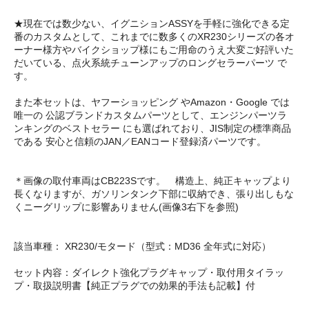
★現在では数少ない、イグニションASSYを手軽に強化できる定
番のカスタムとして、これまでに数多くのXR230シリーズの各オ
ーナー様方やバイクショップ様にもご用命のうえ大変ご好評いた
だいている、点火系統チューンアップのロングセラーパーツ で
す。
また本セットは、ヤフーショッピング やAmazon・Google では
唯一の 公認ブランドカスタムパーツとして、エンジンパーツラ
ンキングのベストセラー にも選ばれており、JIS制定の標準商品
である 安心と信頼のJAN／EANコード登録済パーツです。
＊画像の取付車両はCB223Sです。 構造上、純正キャップより
長くなりますが、ガソリンタンク下部に収納でき、張り出しもな
くニーグリップに影響ありません(画像3右下を参照)
該当車種： XR230/モタード（型式：MD36 全年式に対応）
セット内容：ダイレクト強化プラグキャップ・取付用タイラッ
プ・取扱説明書【純正プラグでの効果的手法も記載】付