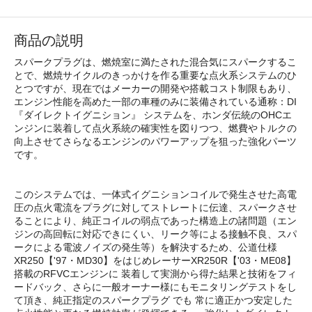
商品の説明
スパークプラグは、燃焼室に満たされた混合気にスパークするこ
とで、燃焼サイクルのきっかけを作る重要な点火系システムのひ
とつですが、現在ではメーカーの開発や搭載コスト制限もあり、
エンジン性能を高めた一部の車種のみに装備されている通称：DI
『ダイレクトイグニション』 システムを、ホンダ伝統のOHCエ
ンジンに装着して点火系統の確実性を図りつつ、燃費やトルクの
向上させてさらなるエンジンのパワーアップを狙った強化パーツ
です。
このシステムでは、一体式イグニションコイルで発生させた高電
圧の点火電流をプラグに対してストレートに伝達、スパークさせ
ることにより、純正コイルの弱点であった構造上の諸問題（エン
ジンの高回転に対応できにくい、リーク等による接触不良、スパ
ークによる電波ノイズの発生等）を解決するため、公道仕様
XR250【'97・MD30】をはじめレーサーXR250R【'03・ME08】
搭載のRFVCエンジンに 装着して実測から得た結果と技術をフィ
ードバック、さらに一般オーナー様にもモニタリングテストをし
て頂き、純正指定のスパークプラグ でも 常に適正かつ安定した