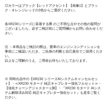
◎カラーはブラック【レッドアクセント】【画像1】とブラッ
ク・オレンジレッドの3色からご選択ください。
各XR230シリーズに装着する際 のご不明な点やその他の疑問が
ございましたら、必ずご検討前にご質問欄からお問い合わせくだ
さい。
注 ：本商品をご検討の際は、愛車のエンジンコンディションを
事前にご確認いただき、ご自身の判断と自己責任でご採用くださ
い。
以上をご理解のうえ、ご用命お待ちいたしております。
※ 同時出品中の【XR230 シリーズAIシステムキャンセルセッ
ト】・≪XR230 モタード 純正キャブレター強化フルセット≫・
【強化チェーンアジャスター L側】・『XR230 モタード AIシス
テム解除済み対応 純正キャブレター強化セット』も是非ご覧く
ださい。