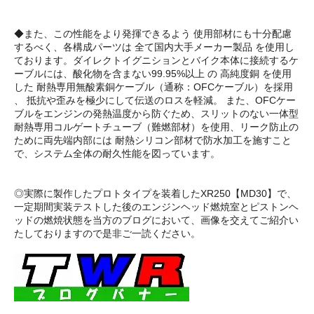
◆また、この性能をより発揮できるよう 使用部材にも十分配慮
するべく、各構成パーツは 全て国内大手メーカー製品 を使用し
ております。ダイレクトイグニションとバイク本体に接続するケ
ーブルには、酸化物を含まない99.95%以上 の 高純度銅 を使用
した 耐熱専用無酸素銅ケーブル（通称：OFCケーブル）を採用
、 抵抗や歪みを極少にして伝送のロスを軽減。 また、OFCケー
ブルをエンジンの発熱温度から防ぐため、スリットのない一体型
耐熱専用コルゲートチューブ（難燃部材）を使用、リーク防止の
ために両先端内部には 耐熱シリコン部材で防水加工を施すこと
で、システム全体の耐久性能を図っています。
◎実際に製作したプロトタイプを装着したXR250【MD30】で、
一定期間実装テストした後のエンジンヘッド燃焼室とピストンヘ
ッドの燃焼状態を当方のブログにおいて、画像を交えてご紹介い
たしておりますので是非ご一読ください。