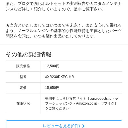
また、ブログで強化ボルトセットの実測報告やカスタムメンテナ
ンスなど詳しく紹介していますので、是非ご覧下さい。
★当方といたしましてはいつまでも末永く、また安心して乗れる
よう、ノーマルエンジンの基本的な性能維持を主体としたパーツ
開発を念頭に、いつも製作出品いたしております。
その他の詳細情報
販売価格
12,500円
型番
#XR230DKPC-HR
定価
15,650円
売切中につき他直営サイト【twrproducts.jp・ヤ
在庫状況
フーショッピング・Amazon.co.jp・ヤフオク】
をご覧ください
レビューを見る(0件)