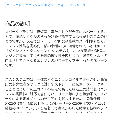
ダイレクト イグニッション 強化 プラグ キャップ シリーズ
商品の説明
スパークプラグは、燃焼室に満たされた混合気にスパークするこ
とで、燃焼サイクルのきっかけを作る重要な点火系システムのひ
とつですが、現在ではメーカーの開発や搭載コスト制限もあり、
エンジン性能を高めた一部の車種のみに装備されている通称：DI
『ダイレクトイグニション』 システムを、ホンダ伝統のOHCエ
ンジンに装着して点火系統の確実性を図りつつ、燃費やトルクの
向上させてさらなるエンジンのパワーアップを狙った強化パーツ
です。
このシステムでは、一体式イグニションコイルで発生させた高電
圧の点火電流をプラグに対してストレートに伝達、スパークさせ
ることにより、純正コイルの弱点であった構造上の諸問題（エン
ジンの高回転に対応できにくい、リーク等による接触不良、スパ
ークによる電波ノイズの発生等）を解決するため、公道仕様
XR250【'97・MD30】をはじめレーサーXR250R【'03・ME08】
搭載のRFVCエンジンに 装着して実測から得た結果と技術をフィ
ードバック、さらに一般オーナー様にもモニタリングテストをし