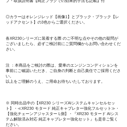
プ・取扱説明書【純正プラグでの効果的手法も記載】付
◎カラーはオレンジレッド【画像1】とブラック・ブラック【レ
ッドアクセント】の3色からご選択ください。
各XR230シリーズに装着する際 のご不明な点やその他の疑問が
ございましたら、必ずご検討前にご質問欄からお問い合わせくだ
さい。
注 ：本商品をご検討の際は、愛車のエンジンコンディションを
事前にご確認いただき、ご自身の判断と自己責任でご採用くださ
い。
以上をご理解のうえ、ご用命お待ちいたしております。
※ 同時出品中の【XR230 シリーズAIシステムキャンセルセッ
ト】・≪XR230 モタード 純正キャブレター強化フルセット≫・
【強化チェーンアジャスター L側】・『XR230 モタード AIシス
テム解除済み対応 純正キャブレター強化セット』も是非ご覧く
ださい。