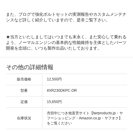
また、ブログで強化ボルトセットの実測報告やカスタムメンテナ
ンスなど詳しく紹介していますので、是非ご覧下さい。
★当方といたしましてはいつまでも末永く、また安心して乗れる
よう、ノーマルエンジンの基本的な性能維持を主体としたパーツ
開発を念頭に、いつも製作出品いたしております。
その他の詳細情報
販売価格
12,500円
型番
#XR230DKPC-OR
定価
15,650円
売切中につき他直営サイト【twrproducts.jp・ヤ
在庫状況
フーショッピング・Amazon.co.jp・ヤフオク】
をご覧ください