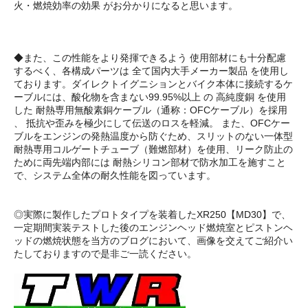
火・燃焼効率の効果 がお分かりになると思います。
◆また、この性能をより発揮できるよう 使用部材にも十分配慮
するべく、各構成パーツは 全て国内大手メーカー製品 を使用し
ております。ダイレクトイグニションとバイク本体に接続するケ
ーブルには、酸化物を含まない99.95%以上 の 高純度銅 を使用
した 耐熱専用無酸素銅ケーブル（通称：OFCケーブル）を採用
、 抵抗や歪みを極少にして伝送のロスを軽減。 また、OFCケー
ブルをエンジンの発熱温度から防ぐため、スリットのない一体型
耐熱専用コルゲートチューブ（難燃部材）を使用、リーク防止の
ために両先端内部には 耐熱シリコン部材で防水加工を施すこと
で、システム全体の耐久性能を図っています。
◎実際に製作したプロトタイプを装着したXR250【MD30】で、
一定期間実装テストした後のエンジンヘッド燃焼室とピストンヘ
ッドの燃焼状態を当方のブログにおいて、画像を交えてご紹介い
たしておりますので是非ご一読ください。