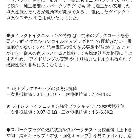
て頂き、純正指定のスパークプラグ でも 常に適正かつ安定した
点火性能と更なる燃焼効率が発揮できる 、 強化したダイレクト
点火システム をご用意いたしました。
◆ダイレクトイグニションの特徴 は、従来のプラグコードを必
要とせず イグニションコイルからプラグまで の 距離がない（電
気抵抗がない）ので 発生電圧の損失を必要最小限に抑える こと
ができ、従来の点火システムと比較しても燃焼効率が格段に向上
するため、 アイドリングの安定 や より強力なトルクも得られて
燃費性能も非常に良くなります。
＊ 純正プラグキャップの参考抵抗値
一次側抵抗値：0.1~ 0.3Ω ・二次側抵抗値：7.2~11KΩ
★ ダイレクトイグニション強化プラグキャップの参考抵抗値
一次側抵抗値：0.07~0.1Ω・二次側抵抗値：4.6~6.8KΩ
◆スパークプラグの燃焼状態やスパークテスト比較画像【上下各
左側：純正キャップ＊右側：強化キャップ】を見て頂ければ、点