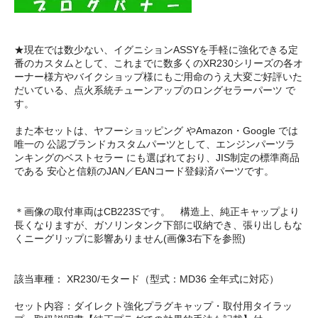
★現在では数少ない、イグニションASSYを手軽に強化できる定
番のカスタムとして、これまでに数多くのXR230シリーズの各オ
ーナー様方やバイクショップ様にもご用命のうえ大変ご好評いた
だいている、点火系統チューンアップのロングセラーパーツ で
す。
また本セットは、ヤフーショッピング やAmazon・Google では
唯一の 公認ブランドカスタムパーツとして、エンジンパーツラ
ンキングのベストセラー にも選ばれており、JIS制定の標準商品
である 安心と信頼のJAN／EANコード登録済パーツです。
＊画像の取付車両はCB223Sです。 構造上、純正キャップより
長くなりますが、ガソリンタンク下部に収納でき、張り出しもな
くニーグリップに影響ありません(画像3右下を参照)
該当車種： XR230/モタード（型式：MD36 全年式に対応）
セット内容：ダイレクト強化プラグキャップ・取付用タイラッ