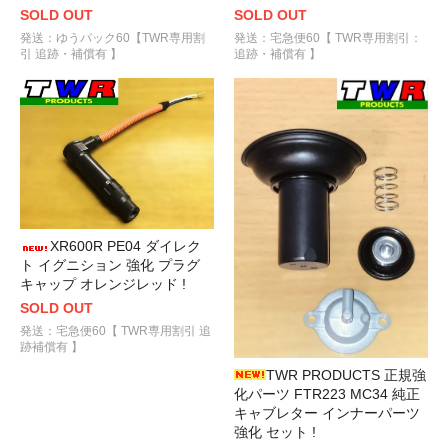
SOLD OUT
SOLD OUT
発送：ゆうパック60【TWR専用割
発送：宅急便60【 TWR専用割引：
引 追跡・補償有 】
追跡・補償有 】
XR600R PE04 ダイレク
ト イグニション 強化 プラグ
キャップ オレンジレッド !
SOLD OUT
発送：宅急便60【 TWR専用割引 追
跡補償有 】
TWR PRODUCTS 正規強
化パーツ FTR223 MC34 純正
キャブレター インナーパーツ
強化 セット !