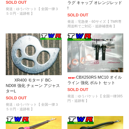
SOLD OUT
ラグ キャップ オレンジレッド
!
発送：ゆうパケット【 全国一律３
５０円・追跡有 】
SOLD OUT
発送：宅急便・60サイズ【 TWR専
用送料でご対応・追跡補償有 】
CBX250RS MC10 オイル
XR400 モタード BC-
ライン 強化 ボルト セット
ND08 強化 チェーン アジャス
SOLD OUT
ターL
発送：ゆうパケット【 全国一律385
SOLD OUT
円・追跡有 】
発送：ゆうパケット【 全国一律３
５０円・追跡有 】