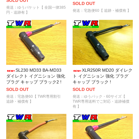
SOLD OUT
SOLD OUT
発送：ゆうパケット【 全国一律385
発送：宅急便60【 追跡・補償有 】
円・追跡有 】
SL230 MD33 BA-MD33
XLR250R MD20 ダイレク
ダイレクト イグニション 強化
ト イグニション 強化 プラグ
プラグ キャップ ブラック2 !
キャップ ブラック !
SOLD OUT
SOLD OUT
発送：宅急便60【 TWR専用割引
発送：ゆうパック・60サイズ【
追跡・補償有 】
TWR専用送料でご対応・追跡補償
有 】