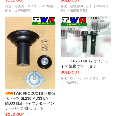
SOLD OUT
SOLD OUT
発送：宅急便60サイズ【TWR専用
発送：宅急便60サイズ【TWR専用
割引・追跡補償有】
割引・追跡補償有】
FTR250 MD17 オイルラ
イン 強化 ボルト セット
SOLD OUT
発送：ゆうパケット【 全国一律385
円・追跡有 】
TWR PRODUCTS 正規強
化パーツ SL230 MD33 BA-
MD33 純正 キャブレター イン
ナーパーツ 強化 セット !
SOLD OUT