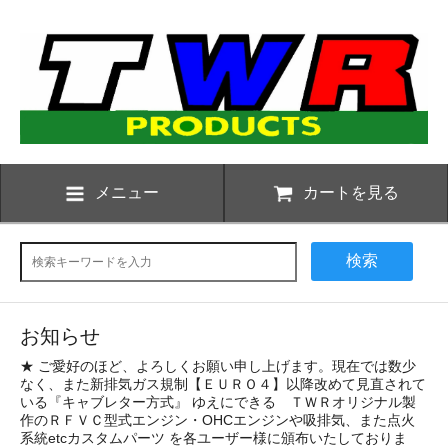
メニュー
カートを見る
検索
お知らせ
★ ご愛好のほど、よろしくお願い申し上げます。現在では数少
なく、また新排気ガス規制【ＥＵＲＯ４】以降改めて見直されて
いる『キャブレター方式』 ゆえにできる ＴＷＲオリジナル製
作のＲＦＶＣ型式エンジン・OHCエンジンや吸排気、また点火
系統etcカスタムパーツ を各ユーザー様に頒布いたしておりま