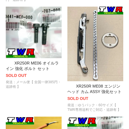
XR250R ME06 オイルラ
イン 強化 ボルト セット
SOLD OUT
発送：メール便【 全国一律385円・
XR250R ME08 エンジン
追跡有 】
ヘッド カム ASSY 強化セット
SOLD OUT
発送：ゆうパック・60サイズ【
TWR専用送料でご対応・追跡有 】