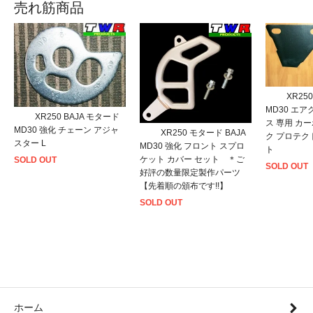
売れ筋商品
XR25
MD30 エ
XR250 BAJA モタード
ス 専用 カ
MD30 強化 チェーン アジャ
XR250 モタード BAJA
ク プロテク
スター L
MD30 強化 フロント スプロ
ト
ケット カバー セット ＊ご
SOLD OUT
SOLD OUT
好評の数量限定製作パーツ
【先着順の頒布です!!】
SOLD OUT
ホーム