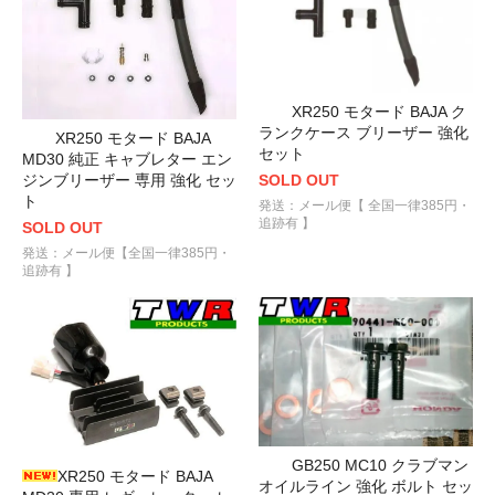
XR250 モタード BAJA ク
ランクケース ブリーザー 強化
XR250 モタード BAJA
セット
MD30 純正 キャブレター エン
SOLD OUT
ジンブリーザー 専用 強化 セッ
ト
発送：メール便【 全国一律385円・
追跡有 】
SOLD OUT
発送：メール便【全国一律385円・
追跡有 】
GB250 MC10 クラブマン
XR250 モタード BAJA
オイルライン 強化 ボルト セッ