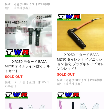
発送：宅急便60サイズ【TWR専用
割引・追跡補償有】
XR250 モタード BAJA
MD30 ダイレクト イグニッシ
XR250 モタード BAJA
ョン 強化 プラグキャップ オレ
MD30 オイルライン強化 ボル
ンジレッド !
トセット
SOLD OUT
SOLD OUT
発送：宅急便60サイズ【TWR専用
発送：メール便【 全国一律385円・
割引：追跡補償有 】
追跡有 】