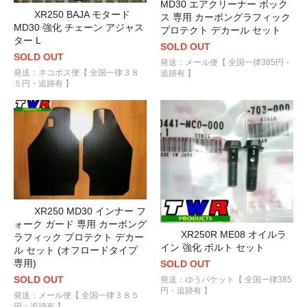
MD30 エアクリーナー ボック
XR250 BAJA モタード
ス 専用 カーボングラフィック
MD30 強化 チェーン アジャス
プロテクト デカール セット
ター L
SOLD OUT
SOLD OUT
発送：メール便【 全国一律385円・
発送：ネコポス便【 全国一律３８
追跡有 】
５円・追跡有 】
XR250 MD30 インナー フ
ォーク ガード 専用 カーボング
XR250R ME08 オイルラ
ラフィック プロテクト デカー
イン 強化 ボルト セット
ル セット (オフロードタイプ
専用)
SOLD OUT
SOLD OUT
発送：ゆうパケット【 全国一律385
円・追跡有 】
発送：メール便【 全国一律３８５
円・追跡有 】