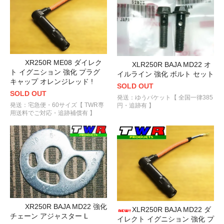
XR250R ME08 ダイレク
XLR250R BAJA MD22 オ
ト イグニション 強化 プラグ
イルライン 強化 ボルト セット
キャップ オレンジレッド !
SOLD OUT
SOLD OUT
発送：ゆうパケット【 全国一律385
発送：宅急便・60サイズ【 TWR専
円・追跡有 】
用送料でご対応・追跡補償有 】
XR250R BAJA MD22 強化
XLR250R BAJA MD22 ダ
チェーン アジャスター L
イレクト イグニション 強化 プ