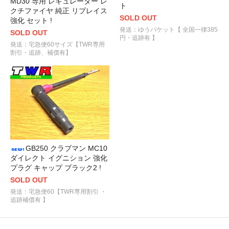
MD30 専用 レギュレーター レ
ト
クチファイヤ 純正 リプレイス
SOLD OUT
強化 セット !
発送：ゆうパケット【 全国一律385
SOLD OUT
円・追跡有 】
発送：宅急便60サイズ【TWR専用
割引・追跡、補償有】
GB250 クラブマン MC10
ダイレクト イグニション 強化
プラグ キャップ ブラック2 !
SOLD OUT
発送：宅急便60【TWR専用割引 ・
追跡補償有 】