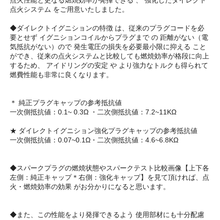
点火システム をご用意いたしました。
◆ダイレクトイグニションの特徴 は、従来のプラグコードを必
要とせず イグニションコイルからプラグまで の 距離がない（電
気抵抗がない）ので 発生電圧の損失を必要最小限に抑える こと
ができ、従来の点火システムと比較しても燃焼効率が格段に向上
するため、 アイドリングの安定 や より強力なトルクも得られて
燃費性能も非常に良くなります。
＊ 純正プラグキャップの参考抵抗値
一次側抵抗値：0.1~ 0.3Ω ・二次側抵抗値：7.2~11KΩ
★ ダイレクトイグニション強化プラグキャップの参考抵抗値
一次側抵抗値：0.07~0.1Ω・二次側抵抗値：4.6~6.8KΩ
◆スパークプラグの燃焼状態やスパークテスト比較画像【上下各
左側：純正キャップ＊右側：強化キャップ】を見て頂ければ、点
火・燃焼効率の効果 がお分かりになると思います。
◆また、この性能をより発揮できるよう 使用部材にも十分配慮