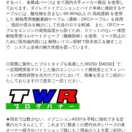
するべく、各構成パーツは 全て国内大手メーカー製品 を使用し
ております。ダイレクトイグニションとバイク本体に接続するケ
ーブルには、酸化物を含まない99.95%以上 の 高純度銅 を使用
した 耐熱専用無酸素銅ケーブル（通称：OFCケーブル）を採用
、 抵抗や歪みを極少にして伝送のロスを軽減。 また、OFCケー
ブルをエンジンの発熱温度から防ぐため、スリットのない一体型
耐熱専用コルゲートチューブ（難燃部材）を使用、リーク防止の
ために両先端内部には 耐熱シリコン部材で防水加工を施すこと
で、システム全体の耐久性能を図っています。
◎実際に製作したプロトタイプを装着したXR250【MD30】で、
一定期間実装テストした後のエンジンヘッド燃焼室とピストンヘ
ッドの燃焼状態を当方のブログにおいて、画像を交えてご紹介い
たしておりますので是非ご一読ください。
★現在では数少ない、イグニションASSYを手軽に強化できる定
番のカスタムとして、これまでに数多くの歴代XLRシリーズの各
オーナー様方やバイクショップ様にもご用命のうえ大変ご好評い