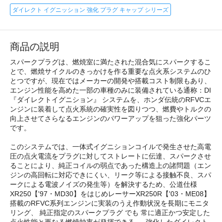
ダイレクト イグニッション 強化 プラグ キャップ シリーズ
商品の説明
スパークプラグは、燃焼室に満たされた混合気にスパークするこ
とで、燃焼サイクルのきっかけを作る重要な点火系システムのひ
とつですが、現在ではメーカーの開発や搭載コスト制限もあり、
エンジン性能を高めた一部の車種のみに装備されている通称：DI
『ダイレクトイグニション』 システムを、ホンダ伝統のRFVCエ
ンジンに装着して点火系統の確実性を図りつつ、燃費やトルクの
向上させてさらなるエンジンのパワーアップを狙った強化パーツ
です。
このシステムでは、一体式イグニションコイルで発生させた高電
圧の点火電流をプラグに対してストレートに伝達、スパークさせ
ることにより、純正コイルの弱点であった構造上の諸問題（エン
ジンの高回転に対応できにくい、リーク等による接触不良、スパ
ークによる電波ノイズの発生等）を解決するため、公道仕様
XR250【'97・MD30】をはじめレーサーXR250R【'03・ME08】
搭載のRFVC系列エンジンに実装のうえ作動状況を長期にモニタ
リング、 純正指定のスパークプラグ でも 常に適正かつ安定した
点火性能と更なる燃焼効率が発揮できる 、 強化したダイレクト