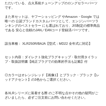
ただいている、点火系統チューンアップのロングセラーパーツ
です。
また本セットは、ヤフーショッピング やAmazon・Google では
唯一の 公認ブランドカスタムパーツとして、エンジンパーツラ
ンキングのベストセラー にも選ばれており、JIS制定の標準商品
である 安心と信頼のJAN／EANコード登録済パーツです。
該当車種： XLR250R/BAJA【型式：MD22 全年式に対応】
セット内容：ダイレクト強化プラグキャップ・取付用タイラッ
プ・取扱説明書【純正プラグでの効果的手法も記載】付
◎カラーはオレンジレッド【画像1】とブラック・ブラック【レ
ッドアクセント】の3色からご選択ください。
各XLRシリーズに装着する際 のご不明な点やその他の疑問がご
ざいましたら、必ずご注文前にお問い合わせください。