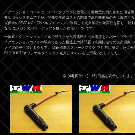
イグニッションコイルは、スパークプラグに放電して燃焼室に満たされた混合気
要な点火システムですが、開発や生産コストの制限で高性能車種のみに装備する 通
ダ伝統のRFVCやOHC2バルブエンジンに装着して点火系統の確実性を図り、始動
なる エンジンのパワーアップを狙った強化パーツ です。
一体式イグニッションコイルで発生させた高電圧の点火電流をスパークプラグに直 接
イグニッションコイルの弱点であった構造上の諸問題（高回転域での失火現象・
ノイズの発生等）をクリア。 純正標準のスパークプラグ でも 常に安定した点火
PRODUCTSオリジナルダイレクト点火システム をご用意いたしました。
全 [44] 商品中 [1-15] 商品を表示しています