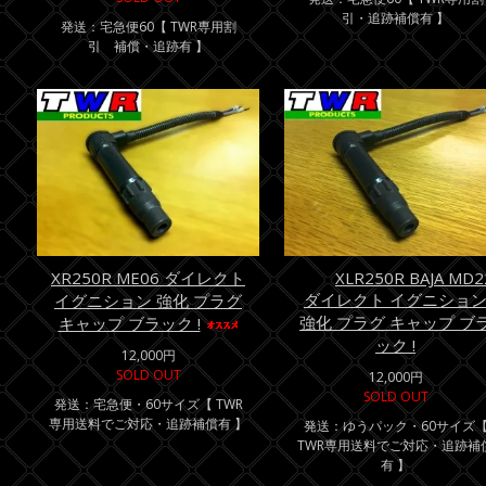
引・追跡補償有 】
発送：宅急便60【 TWR専用割
引 補償・追跡有 】
XR250R ME06 ダイレクト
XLR250R BAJA MD2
ダイレクト イグニショ
イグニション 強化 プラグ
強化 プラグ キャップ ブ
キャップ ブラック !
ック !
12,000円
SOLD OUT
12,000円
SOLD OUT
発送：宅急便・60サイズ【 TWR
専用送料でご対応・追跡補償有 】
発送：ゆうパック・60サイズ
TWR専用送料でご対応・追跡補
有 】