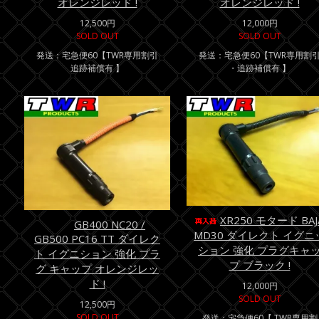
オレンジレッド !
オレンジレッド !
12,500円
12,000円
SOLD OUT
SOLD OUT
発送：宅急便60【TWR専用割引
発送：宅急便60【TWR専用割
追跡補償有 】
・追跡補償有 】
XR250 モタード BAJ
GB400 NC20 /
MD30 ダイレクト イグニ
GB500 PC16 TT ダイレク
ション 強化 プラグキャ
ト イグニション 強化 プラ
プ ブラック !
グ キャップ オレンジレッ
ド !
12,000円
SOLD OUT
12,500円
SOLD OUT
発送：宅急便60【 TWR専用割