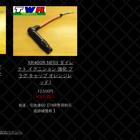
XR400R NE03 ダイレ
ク
クト イグニション 強化 プ
ラ
ラグ キャップ オレンジレ
ッド !
12,500円
SOLD OUT
引
発送：宅急便60【TWR専用割引
追跡補償有 】
次のページへ