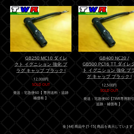
GB250 MC10 ダイレ
GB400 NC20 /
GB500 PC16 TT ダイレ
クト イグニション 強化 プ
ト イグニション 強化 プ
ラグ キャップ ブラック !
グ キャップ ブラック !
12,000円
SOLD OUT
12,500円
SOLD OUT
発送：宅急便60【 専用送料・追跡
補償有 】
発送：宅急便60【TWR専用割
追跡・補償有 】
全 [44] 商品中 [1-15] 商品を表示しています