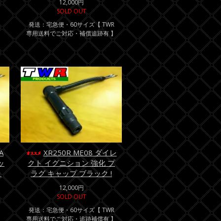
12,000円
SOLD OUT
発送：宅急便・60サイズ【 TWR
専用送料でご対応・補償追跡有 】
引
A
XR250R ME08 ダイレ
ッ
クト イグニション 強化 プ
ッ
ラグ キャップ ブラック !
12,000円
SOLD OUT
発送：宅急便・60サイズ【 TWR
専用送料でご対応・追跡補償有 】