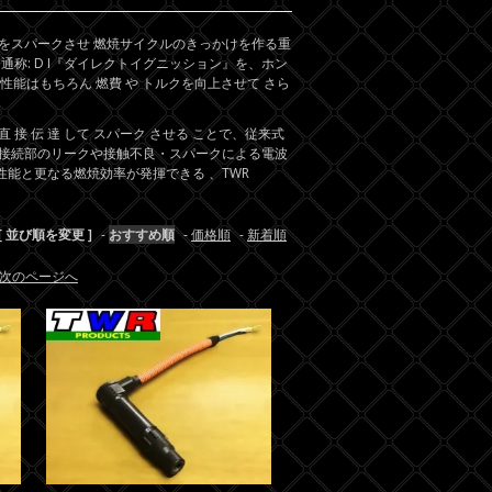
をスパークさせ 燃焼サイクルのきっかけを作る重
称: D I『ダイレクトイグニッション』を、ホン
性能はもちろん 燃費 や トルクを向上させて さら
 伝 達 して スパーク させる ことで、従来式
接続部のリークや接触不良・スパークによる電波
性能と更なる燃焼効率が発揮できる 、TWR
[ 並び順を変更 ]
-
おすすめ順
-
価格順
-
新着順
次のページへ