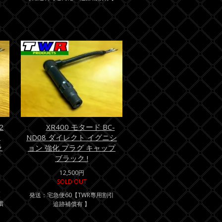
2
XR400 モタード BC-
ン
ND08 ダイレクト イグニシ
ラ
ョン 強化 プラグ キャップ
ブラック !
12,500円
SOLD OUT
【
発送：宅急便60【TWR専用割引
償
追跡補償有 】