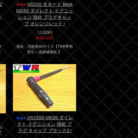
2
XR250 モタード BAJA
ン
MD30 ダイレクト イグニッ
レ
ション 強化 プラグキャッ
プ オレンジレッド !
12,000円
SOLD OUT
R
発送：宅急便60サイズ【TWR専用
】
割引：追跡補償有 】
XR250R ME06 ダイレ
クト イグニション 強化 プ
シ
ラグ キャップ ブラック2 !
プ