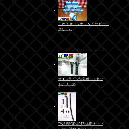
ＴＷＲ オリジナル タイヤ ビート
クリーム
オイルライン強化ボルトセッ
トシリーズ
TWR PRODUCTS 純正 キャブ
レター 強化 セット シリーズ