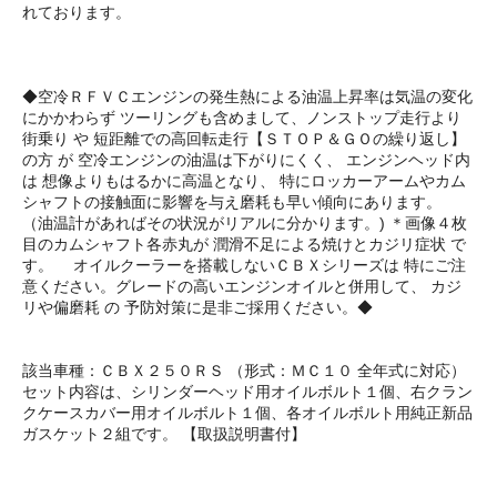
れております。
◆空冷ＲＦＶＣエンジンの発生熱による油温上昇率は気温の変化
にかかわらず ツーリングも含めまして、ノンストップ走行より
街乗り や 短距離での高回転走行【ＳＴＯＰ＆ＧＯの繰り返し】
の方 が 空冷エンジンの油温は下がりにくく、 エンジンヘッド内
は 想像よりもはるかに高温となり、 特にロッカーアームやカム
シャフトの接触面に影響を与え磨耗も早い傾向にあります。
（油温計があればその状況がリアルに分かります。) ＊画像４枚
目のカムシャフト各赤丸が 潤滑不足による焼けとカジリ症状 で
す。 オイルクーラーを搭載しないＣＢＸシリーズは 特にご注
意ください。グレードの高いエンジンオイルと併用して、 カジ
リや偏磨耗 の 予防対策に是非ご採用ください。◆
該当車種：ＣＢＸ２５０ＲＳ （形式：ＭＣ１０ 全年式に対応）
セット内容は、シリンダーヘッド用オイルボルト１個、右クラン
クケースカバー用オイルボルト１個、各オイルボルト用純正新品
ガスケット２組です。 【取扱説明書付】