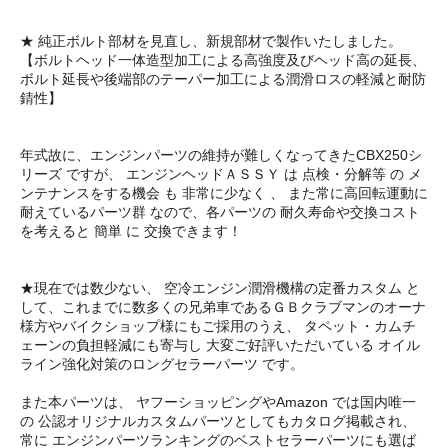
★ 純正ボルト部材を見直し、新規部材で製作いたしました。
【ボルトヘッド一体造型加工による高強度及びヘッド高の延長、
ボルト延長や後端部のテーパー加工による潤滑ロスの軽減と耐防
錆性】
年式故に、エンジンパーツの維持が難しくなってきたCBX250シ
リーズ ですが、 エンジンヘッドＡＳＳＹ は 点検・分解等 の メ
ンテナンスをする機会 も 非常に少なく 、 また常に高回転運動に
耐えているパーツ群 なので、各パーツの 耐久寿命や交換コスト
を考えると 簡単 に 交換できます！
★現在では数少ない、 空冷エンジン潤滑機構の定番カスタム と
して、これまでに数多くの兄弟車であるＧＢクラブマンのオーナ
様方やバイクショップ様にもご採用のうえ、 タペット・カムチ
ェーンの負担軽減にも寄与し 大変ご好評いただいている オイル
ライン強化対策のロングセラーパーツ です。
また本パーツは、 ヤフーショッピングやAmazon では国内唯一
の 公認オリジナルカスタムパーツとしてもカタログ掲載され、
常に エンジンパーツランキングのベストセラーパーツにも選ば