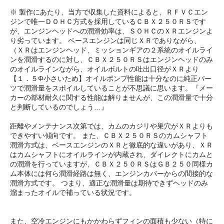
※ 製作にあたり、当方で収集した資料によると、ＲＦＶＣエン
ジンで唯一ＤＯＨＣ方式を採用しているＣＢＸ２５０ＲＳです
が、エンジンヘッドへの潤滑効率は、ＳＯＨＣのＸＲエンジンよ
り劣っています。 ベースエンジンは同じＸＲでありながら、
（ＸＲはエンジンヘッド、ミッションギアの２系統のオイルライ
ンを潤滑するのに対し、ＣＢＸ２５０ＲＳはエンジンヘッドのみ
のオイルラインながら、オイルボルトの吐出口径がＸＲより
【１．５Φ小さいため】オイルポンプ性能は十分なのに純正パー
ツで潤滑量をスポイルしていることが不思議に思います。『メー
カーの部材耐久に関する性能は解りませんが、この潤滑量で十分
と判断しているのでしょう…』
距離やメンテナンス次第では、カムのカジリや巣穴がＸＲよりも
できやすい傾向です。 また、ＣＢＸ２５０ＲＳのカムシャフト
潤滑方式は、ベースエンジンのＸＲと徹底的な違いがあり、ＸＲ
はカムシャフトにオイルラインが内蔵され、ダイレクトにカムと
の潤滑を行っていますが、ＣＢＸ２５０ＲＳはＧＢ２５０同様カ
ム本体には何ら潤滑経路は無く、エンジンカバーからの間接的な
潤滑方式です。 つまり、適正な潤滑量は期待できずヘッドのみ
溜まったオイルで補っている状況です。
また、空冷エンジンにもかかわらずフィンの面積も少ない（特に