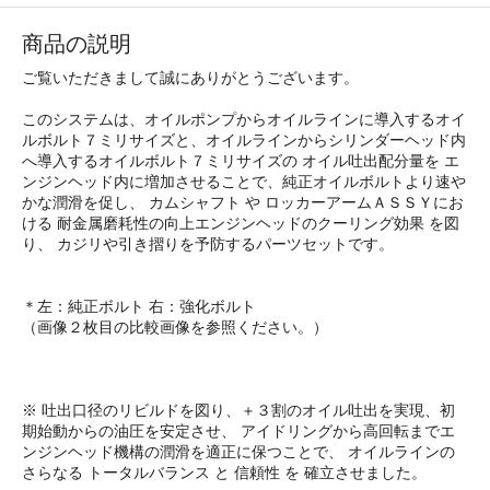
商品の説明
ご覧いただきまして誠にありがとうございます。
このシステムは、オイルポンプからオイルラインに導入するオイ
ルボルト７ミリサイズと、オイルラインからシリンダーヘッド内
へ導入するオイルボルト７ミリサイズの オイル吐出配分量を エ
ンジンヘッド内に増加させることで、純正オイルボルトより速や
かな潤滑を促し、 カムシャフト や ロッカーアームＡＳＳＹにお
ける 耐金属磨耗性の向上エンジンヘッドのクーリング効果 を図
り、 カジリや引き摺りを予防するパーツセットです。
＊左：純正ボルト 右：強化ボルト
（画像２枚目の比較画像を参照ください。）
※ 吐出口径のリビルドを図り、＋３割のオイル吐出を実現、初
期始動からの油圧を安定させ、 アイドリングから高回転までエ
ンジンヘッド機構の潤滑を適正に保つことで、 オイルラインの
さらなる トータルバランス と 信頼性 を 確立させました。