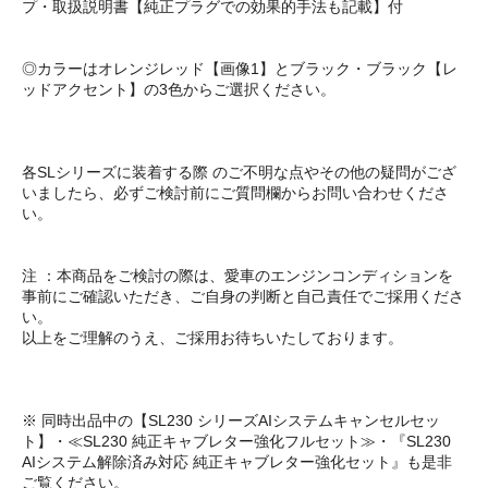
プ・取扱説明書【純正プラグでの効果的手法も記載】付
◎カラーはオレンジレッド【画像1】とブラック・ブラック【レ
ッドアクセント】の3色からご選択ください。
各SLシリーズに装着する際 のご不明な点やその他の疑問がござ
いましたら、必ずご検討前にご質問欄からお問い合わせくださ
い。
注 ：本商品をご検討の際は、愛車のエンジンコンディションを
事前にご確認いただき、ご自身の判断と自己責任でご採用くださ
い。
以上をご理解のうえ、ご採用お待ちいたしております。
※ 同時出品中の【SL230 シリーズAIシステムキャンセルセッ
ト】・≪SL230 純正キャブレター強化フルセット≫・『SL230
AIシステム解除済み対応 純正キャブレター強化セット』も是非
ご覧ください。