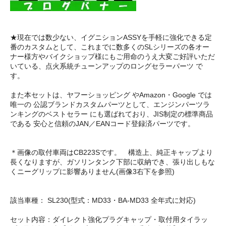
★現在では数少ない、イグニションASSYを手軽に強化できる定
番のカスタムとして、これまでに数多くのSLシリーズの各オー
ナー様方やバイクショップ様にもご用命のうえ大変ご好評いただ
いている、点火系統チューンアップのロングセラーパーツ で
す。
また本セットは、ヤフーショッピング やAmazon・Google では
唯一の 公認ブランドカスタムパーツとして、エンジンパーツラ
ンキングのベストセラー にも選ばれており、JIS制定の標準商品
である 安心と信頼のJAN／EANコード登録済パーツです。
＊画像の取付車両はCB223Sです。 構造上、純正キャップより
長くなりますが、ガソリンタンク下部に収納でき、張り出しもな
くニーグリップに影響ありません(画像3右下を参照)
該当車種： SL230(型式：MD33・BA-MD33 全年式に対応)
セット内容：ダイレクト強化プラグキャップ・取付用タイラッ