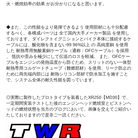
火・燃焼効率の効果 がお分かりになると思います。
◆また、この性能をより発揮できるよう 使用部材にも十分配慮
するべく、各構成パーツは 全て国内大手メーカー製品 を使用し
ております。ダイレクトイグニションとバイク本体に接続するケ
ーブルには、酸化物を含まない99.96%以上 の 高純度銅 を使用
した 耐熱専用無酸素銅ケーブル（通称：OFCケーブル）を採用
、 抵抗や歪みを極少にして伝送のロスを軽減。 また、OFCケー
ブルをエンジンの発熱温度から防ぐため、スリットのない一体型
耐熱専用コルゲートチューブ（難燃部材）を使用、リーク防止の
ために両先端内部には 耐熱シリコン部材で防水加工を施すこと
で、システム全体の耐久性能を図っています。
◎実際に製作したプロトタイプを装着したXR250【MD30】で、
一定期間実装テストした後のエンジンヘッド燃焼室とピストンヘ
ッドの燃焼状態を当方のブログにおいて、画像を交えてご紹介い
たしておりますので是非ご一読ください。