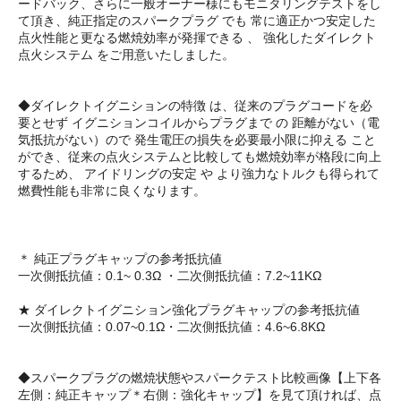
ードバック、さらに一般オーナー様にもモニタリングテストをし
て頂き、純正指定のスパークプラグ でも 常に適正かつ安定した
点火性能と更なる燃焼効率が発揮できる 、 強化したダイレクト
点火システム をご用意いたしました。
◆ダイレクトイグニションの特徴 は、従来のプラグコードを必
要とせず イグニションコイルからプラグまで の 距離がない（電
気抵抗がない）ので 発生電圧の損失を必要最小限に抑える こと
ができ、従来の点火システムと比較しても燃焼効率が格段に向上
するため、 アイドリングの安定 や より強力なトルクも得られて
燃費性能も非常に良くなります。
＊ 純正プラグキャップの参考抵抗値
一次側抵抗値：0.1~ 0.3Ω ・二次側抵抗値：7.2~11KΩ
★ ダイレクトイグニション強化プラグキャップの参考抵抗値
一次側抵抗値：0.07~0.1Ω・二次側抵抗値：4.6~6.8KΩ
◆スパークプラグの燃焼状態やスパークテスト比較画像【上下各
左側：純正キャップ＊右側：強化キャップ】を見て頂ければ、点