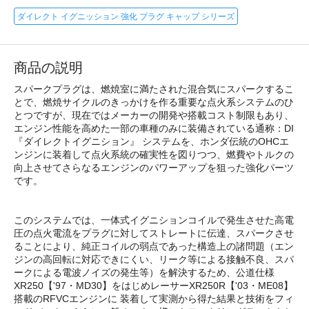
ダイレクト イグニッション 強化 プラグ キャップ シリーズ
商品の説明
スパークプラグは、燃焼室に満たされた混合気にスパークするこ
とで、燃焼サイクルのきっかけを作る重要な点火系システムのひ
とつですが、現在ではメーカーの開発や搭載コスト制限もあり、
エンジン性能を高めた一部の車種のみに装備されている通称：DI
『ダイレクトイグニション』 システムを、ホンダ伝統のOHCエ
ンジンに装着して点火系統の確実性を図りつつ、燃費やトルクの
向上させてさらなるエンジンのパワーアップを狙った強化パーツ
です。
このシステムでは、一体式イグニションコイルで発生させた高電
圧の点火電流をプラグに対してストレートに伝達、スパークさせ
ることにより、純正コイルの弱点であった構造上の諸問題（エン
ジンの高回転に対応できにくい、リーク等による接触不良、スパ
ークによる電波ノイズの発生等）を解決するため、公道仕様
XR250【'97・MD30】をはじめレーサーXR250R【'03・ME08】
搭載のRFVCエンジンに 装着して実測から得た結果と技術をフィ