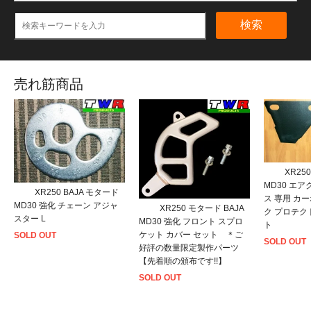
検索
売れ筋商品
XR25
MD30 エ
XR250 BAJA モタード
ス 専用 カ
MD30 強化 チェーン アジャ
XR250 モタード BAJA
ク プロテク
スター L
MD30 強化 フロント スプロ
ト
ケット カバー セット ＊ご
SOLD OUT
SOLD OUT
好評の数量限定製作パーツ
【先着順の頒布です!!】
SOLD OUT