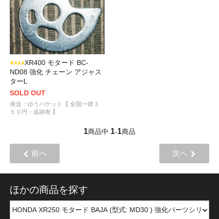
XR400 モタード BC-
ND08 強化 チェーン アジャス
ターL
SOLD OUT
発送：ゆうパケット【 全国一律３
５０円・追跡有 】
1
1
1
商品中
-
商品
前へ
次へ
ほかの商品を探す