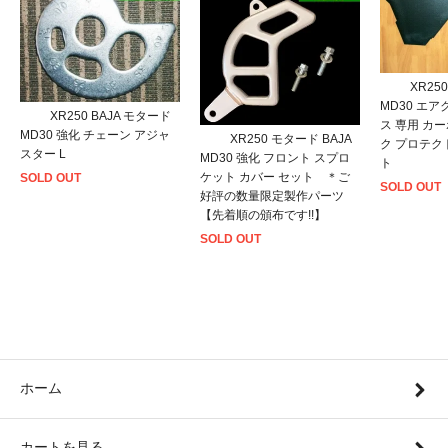
XR25
MD30 エ
XR250 BAJA モタード
ス 専用 カ
MD30 強化 チェーン アジャ
XR250 モタード BAJA
ク プロテク
スター L
MD30 強化 フロント スプロ
ト
ケット カバー セット ＊ご
SOLD OUT
SOLD OUT
好評の数量限定製作パーツ
【先着順の頒布です!!】
SOLD OUT
ホーム
カートを見る