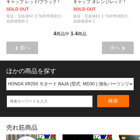
キャップ レッド/ブラック !
キャップ オレンジレッド !
SOLD OUT
SOLD OUT
発送：宅急便60【 TWR専用割引・
発送：宅急便60【 TWR専用割引・
追跡補償有 】
追跡補償有 】
4
1
4
商品中
-
商品
前へ
次へ
ほかの商品を探す
検索
売れ筋商品