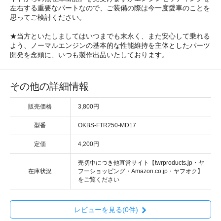
左右する重要なパートなので、ご装備の際は今一度愛車のことを
思ってご検討ください。
★当方といたしましてはいつまでも末永く、また安心して乗れる
よう、ノーマルエンジンの基本的な性能維持を主体としたパーツ
開発を念頭に、いつも製作出品いたしております。
その他の詳細情報
販売価格
3,800円
型番
OKBS-FTR250-MD17
定価
4,200円
売切中につき他直営サイト【twrproducts.jp・ヤ
在庫状況
フーショッピング・Amazon.co.jp・ヤフオク】
をご覧ください
レビューを見る(0件)