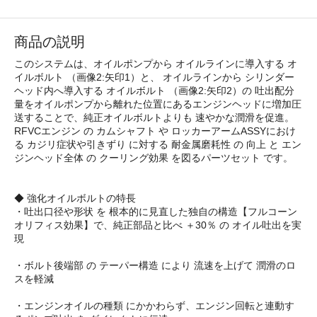
商品の説明
このシステムは、オイルポンプから オイルラインに導入する オ
イルボルト （画像2:矢印1）と、 オイルラインから シリンダー
ヘッド内へ導入する オイルボルト （画像2:矢印2）の 吐出配分
量をオイルポンプから離れた位置にあるエンジンヘッドに増加圧
送することで、純正オイルボルトよりも 速やかな潤滑を促進。
RFVCエンジン の カムシャフト や ロッカーアームASSYにおけ
る カジリ症状や引きずり に対する 耐金属磨耗性 の 向上 と エン
ジンヘッド全体 の クーリング効果 を図るパーツセット です。
◆ 強化オイルボルトの特長
・吐出口径や形状 を 根本的に見直した独自の構造【フルコーン
オリフィス効果】で、純正部品と比べ ＋30％ の オイル吐出を実
現
・ボルト後端部 の テーパー構造 により 流速を上げて 潤滑のロ
スを軽減
・エンジンオイルの種類 にかかわらず、エンジン回転と連動す