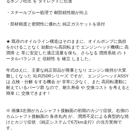
るポンプ吐出 を ダイレクトに伝達
・スチールブルー処理で 耐防錆性能が向上
・部材精度と密閉性に優れた 純正ガスケットを添付
★ 既存のオイルライン構造はそのままに、オイルポンプに負担
をかけることなく 始動から高回転まで エンジンヘッド機構に 高
潤滑 と 常に安定した適正流量を保ち、さらなる 潤滑系統 の ト
ータルバランス と 信頼性 を 確立 しました。
年式ゆえに、主要な純正部品が廃番となり エンジン維持が大変
難しくなった XLR250Rシリーズ ですが、 エンジンヘッドASSY
は 点検・分解 をする機会 が 非常に少なく、また 高回転運動に
耐えているパーツ群 なので、耐久寿命 や 交換コスト を考えると
簡単 に 交換できます！
※ 画像3左側がカムシャフト接触面の初期のカジリ症状。右側の
カムシャフト接触面の 各赤丸内 が、 潤滑不足による典型的な焼
けとカジリ症状 《純正システムで6万km走行》の当方実例で
す。