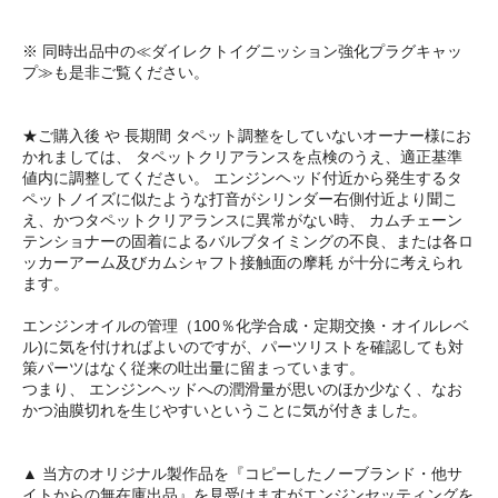
※ 同時出品中の≪ダイレクトイグニッション強化プラグキャッ
プ≫も是非ご覧ください。
★ご購入後 や 長期間 タペット調整をしていないオーナー様にお
かれましては、 タペットクリアランスを点検のうえ、適正基準
値内に調整してください。 エンジンヘッド付近から発生するタ
ペットノイズに似たような打音がシリンダー右側付近より聞こ
え、かつタペットクリアランスに異常がない時、 カムチェーン
テンショナーの固着によるバルブタイミングの不良、または各ロ
ッカーアーム及びカムシャフト接触面の摩耗 が十分に考えられ
ます。
エンジンオイルの管理（100％化学合成・定期交換・オイルレベ
ル)に気を付ければよいのですが、パーツリストを確認しても対
策パーツはなく従来の吐出量に留まっています。
つまり、 エンジンヘッドへの潤滑量が思いのほか少なく、なお
かつ油膜切れを生じやすいということに気が付きました。
▲ 当方のオリジナル製作品を『コピーしたノーブランド・他サ
イトからの無在庫出品』を見受けますがエンジンセッティングを