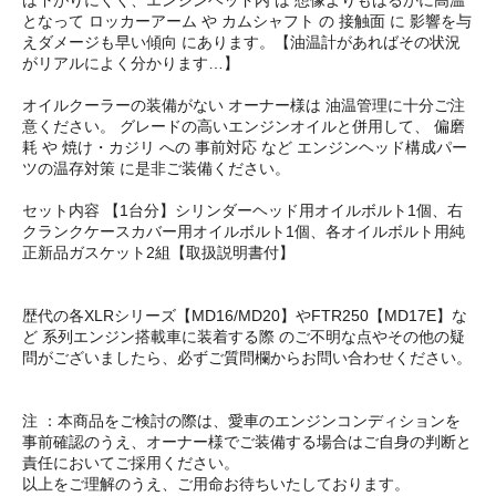
となって ロッカーアーム や カムシャフト の 接触面 に 影響を与
えダメージも早い傾向 にあります。【油温計があればその状況
がリアルによく分かります…】
オイルクーラーの装備がない オーナー様は 油温管理に十分ご注
意ください。 グレードの高いエンジンオイルと併用して、 偏磨
耗 や 焼け・カジリ への 事前対応 など エンジンヘッド構成パー
ツの温存対策 に是非ご装備ください。
セット内容 【1台分】シリンダーヘッド用オイルボルト1個、右
クランクケースカバー用オイルボルト1個、各オイルボルト用純
正新品ガスケット2組【取扱説明書付】
歴代の各XLRシリーズ【MD16/MD20】やFTR250【MD17E】な
ど 系列エンジン搭載車に装着する際 のご不明な点やその他の疑
問がございましたら、必ずご質問欄からお問い合わせください。
注 ：本商品をご検討の際は、愛車のエンジンコンディションを
事前確認のうえ、オーナー様でご装備する場合はご自身の判断と
責任においてご採用ください。
以上をご理解のうえ、ご用命お待ちいたしております。