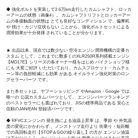
◆ 強化ボルトを実装して3.6万km走行したカムシャフト、ロッカ
ーアームの状態（画像4）。 カムシャフトリフトとロッカーアー
ムの各接触面の状態は とても良好なコンディション で、偏摩耗
や 焼け・カジリ症状もない ことから、強化ボルトセットによる
潤滑効果が十分発揮 されていることが分かります。
★ 出品以来、現在では数少ない 空冷エンジン潤滑機構の定番カ
スタム として、これまでに数多くのXLR250R系列搭載エンジン
【MD17E】シリーズの各オーナー様をはじめ バイクショップ様
にも 大変ご好評 いただいており、カムスプロケット・カムチェ
ーン等の負担軽減にも効果 がある オイルライン強化対策のロン
グセラーパーツ です。
また本セットは、ヤフーショッピング やAmazon・Google では
唯一の 公認カスタムパーツとして、 エンジンパーツランキング
のベストセラーにも選ばれており、JISの標準商品である 安心と
信頼のJAN/EAN 登録済パーツです。
◆ RFVCエンジンの 発生熱による油温上昇率 は、季節 や 外気温
度の変化にかかわらず 、ノンストップ走行より 街乗り・短距離
での高回転走行【STOP＆GOの繰り返し】の方が エンジン油温
は下がりにくく、エンジンヘッド内 は 想像よりもはるかに高温