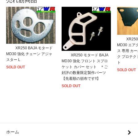
XR25
MD30 エ
XR250 BAJA モタード
ス 専用 カ
MD30 強化 チェーン アジャ
XR250 モタード BAJA
ク プロテク
スター L
MD30 強化 フロント スプロ
ト
ケット カバー セット ＊ご
SOLD OUT
SOLD OUT
好評の数量限定製作パーツ
【先着順の頒布です!!】
SOLD OUT
ホーム