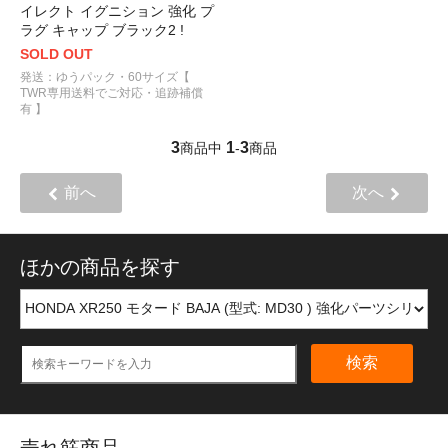
イレクト イグニション 強化 プ
ラグ キャップ ブラック2 !
SOLD OUT
発送：ゆうパック・60サイズ【
TWR専用送料でご対応・追跡補償
有 】
3
1
3
商品中
-
商品
前へ
次へ
ほかの商品を探す
検索
売れ筋商品